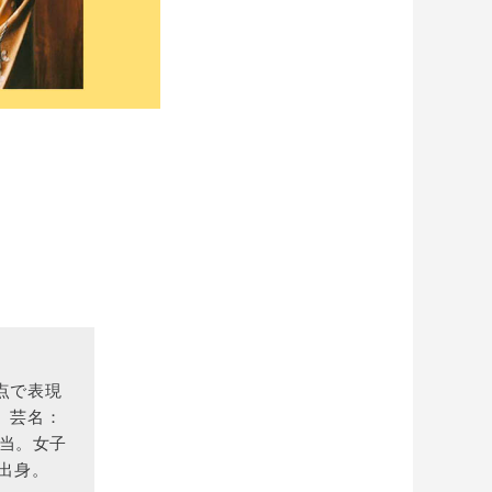
点で表現
。芸名：
当。女子
出身。