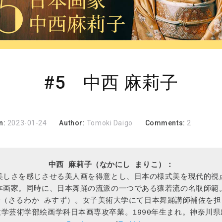
#5 中西 麻莉子
n:
2023-01-24
Author:
Tomoki Daigo
Comments:
2
美しさを感じさせる美人画を得意とし、日本の様式美を現代的視
本画家。同時に、日本舞踊の流派の一つである猿若流の名取師範
鈴（さるわか みすず）。女子美術大学にて日本舞踊講師補佐を担
大学芸術学部絵画学科日本画専攻卒業。1990年生まれ。神奈川県