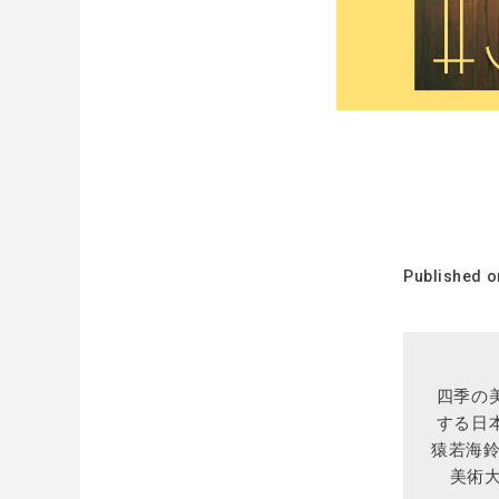
Published o
四季の
する日
猿若海
美術